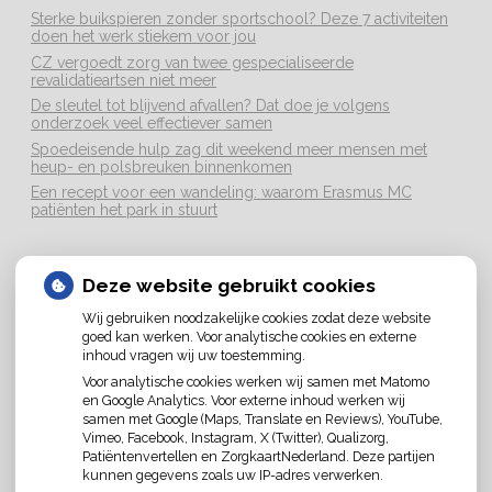
Sterke buikspieren zonder sportschool? Deze 7 activiteiten
doen het werk stiekem voor jou
CZ vergoedt zorg van twee gespecialiseerde
revalidatieartsen niet meer
De sleutel tot blijvend afvallen? Dat doe je volgens
onderzoek veel effectiever samen
Spoedeisende hulp zag dit weekend meer mensen met
heup- en polsbreuken binnenkomen
Een recept voor een wandeling: waarom Erasmus MC
patiënten het park in stuurt
LOCATIE
Deze website gebruikt cookies
Wij gebruiken noodzakelijke cookies zodat deze website
goed kan werken. Voor analytische cookies en externe
inhoud vragen wij uw toestemming.
Voor analytische cookies werken wij samen met Matomo
U heeft geen toestemming gegeven voor
en Google Analytics. Voor externe inhoud werken wij
externe inhoud
die nodig is om dit te zien.
samen met Google (Maps, Translate en Reviews), YouTube,
Vimeo, Facebook, Instagram, X (Twitter), Qualizorg,
Cookie-instellingen wijzigen
Patiëntenvertellen en ZorgkaartNederland. Deze partijen
kunnen gegevens zoals uw IP-adres verwerken.