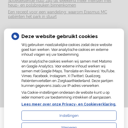
Spoedeisende hulp zag dit weekend meer mensen met
heup- en polsbreuken binnenkomen
Een recept voor een wandeling: waarom Erasmus MC
patiënten het park in stuurt
LOCATIE
Deze website gebruikt cookies
Wij gebruiken noodzakelijke cookies zodat deze website
goed kan werken. Voor analytische cookies en externe
inhoud vragen wij uw toestemming.
Voor analytische cookies werken wij samen met Matomo
U heeft geen toestemming gegeven voor
en Google Analytics. Voor externe inhoud werken wij
externe inhoud
die nodig is om dit te zien.
samen met Google (Maps, Translate en Reviews), YouTube,
Cookie-instellingen wijzigen
Vimeo, Facebook, Instagram, X (Twitter), Qualizorg,
Patiëntenvertellen en ZorgkaartNederland. Deze partijen
kunnen gegevens zoals uw IP-adres verwerken.
Via Cookie-instellingen onderaan de website kunt u op
ieder moment uw toestemming intrekken of aanpassen.
Lees meer over onze Privacy- en Cookieverklaring.
Instellingen
Uw Zorg Online
|
Beheer
Weigeren