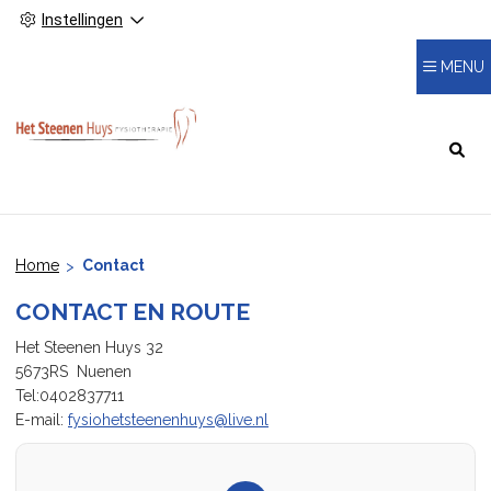
Instellingen
MENU
HOOFDMENU
Home
Contact
CONTACT EN ROUTE
Het Steenen Huys 32
5673RS Nuenen
Tel:0402837711
E-mail:
fysiohetsteenenhuys@live.nl