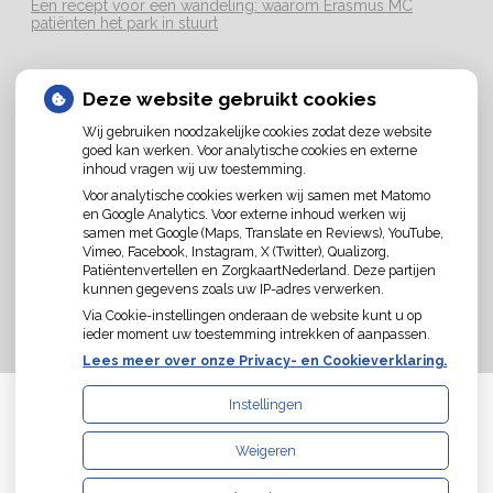
Een recept voor een wandeling: waarom Erasmus MC
patiënten het park in stuurt
LOCATIE
Deze website gebruikt cookies
Wij gebruiken noodzakelijke cookies zodat deze website
goed kan werken. Voor analytische cookies en externe
inhoud vragen wij uw toestemming.
Voor analytische cookies werken wij samen met Matomo
U heeft geen toestemming gegeven voor
en Google Analytics. Voor externe inhoud werken wij
externe inhoud
die nodig is om dit te zien.
samen met Google (Maps, Translate en Reviews), YouTube,
Vimeo, Facebook, Instagram, X (Twitter), Qualizorg,
Cookie-instellingen wijzigen
Patiëntenvertellen en ZorgkaartNederland. Deze partijen
kunnen gegevens zoals uw IP-adres verwerken.
Via Cookie-instellingen onderaan de website kunt u op
ieder moment uw toestemming intrekken of aanpassen.
Lees meer over onze Privacy- en Cookieverklaring.
Instellingen
Uw Zorg Online
|
Beheer
Weigeren
Privacy verklaring
|
Cookie-instellingen
|
Voorwaarden